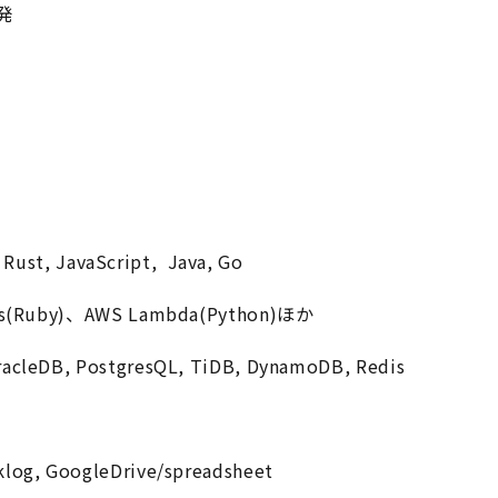
発
Rust, JavaScript, Java, Go
s(Ruby)、AWS Lambda(Python)ほか
eDB, PostgresQL, TiDB, DynamoDB, Redis
g, GoogleDrive/spreadsheet