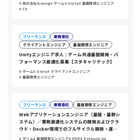
株式会社Aiming
ゲーム
Unity
基盤開発エンジニア
C#
フリーランス
業務委託
クライアントエンジニア
基盤開発エンジニア
Unityエンジニア求人｜ゲーム共通基盤開発・パ
フォーマンス最適化募集【スタキャリテック】
ゲーム
Unity
クライアントエンジニア
基盤開発エンジニア
フリーランス
業務委託
基盤開発エンジニア
Webアプリケーションエンジニア（基盤・基幹シ
ステム）／業務最適化システムの開発およびクラ
ウド・Docker環境でのフルサイクル開発・運用
改善業務【スタキャリテック】
ゲーム
基盤開発エンジニア
PHP
Python
Go