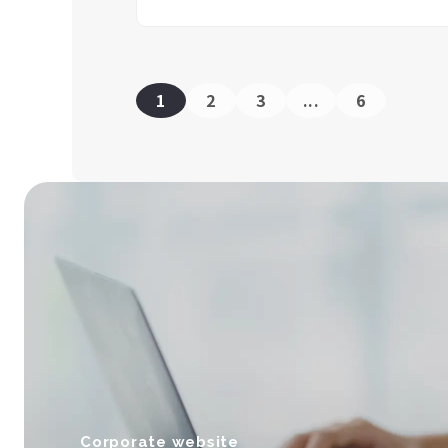
1
2
3
...
6
Corporate website