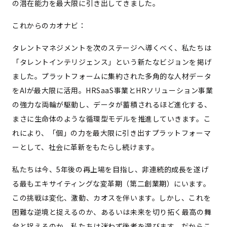
の潜在能力を最大限に引き出してきました。
これからのカオナビ：
タレントマネジメントを次のステージへ導くべく、私たちは
「タレントインテリジェンス」という新たなビジョンを掲げ
ました。プラットフォームに集約された多角的な人材データ
をAIが最大限に活用。HRSaaS事業とHRソリューション事業
の強力な両輪が駆動し、データが蓄積されるほど進化する、
まさに生命体のような循環型モデルを推進していきます。こ
れにより、「個」の力を最大限に引き出すプラットフォーマ
ーとして、社会に革新をもたらし続けます。
私たちは今、5年後の再上場を目指し、非連続的成長を遂げ
る最もエキサイティングな変革期（第二創業期）にいます。
この挑戦は変化、激動、カオスを伴います。しかし、これを
困難な逆境と捉えるのか、あるいは未来を切り拓く最高の舞
台と捉えるのか。私たちは迷わず後者を選びます。だからこ