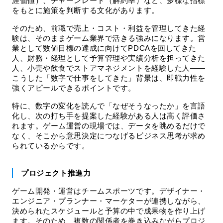
涯価値）、チャーンレート（解約率）など、多様な指標
をもとに施策を判断する文化があります。
そのため、前職で売上・コスト・利益を管理してきた経
験は、そのままゲーム業界で活きる強みになります。営
業として数値目標の達成に向けてPDCAを回してきた
人、財務・経理として予算管理や実績分析を担ってきた
人、小売や飲食でストアマネジメントを経験した人——
こうした「数字で仕事をしてきた」背景は、即戦力性を
強くアピールできるポイントです。
特に、数字の変化を読んで「なぜそうなったか」を言語
化し、次の打ち手を提案した経験がある人は高く評価さ
れます。ゲーム運営の現場では、データを眺めるだけで
なく、そこから意思決定につなげるビジネス思考が求め
られているからです。
プロジェクト推進力
ゲーム開発・運営はチームスポーツです。デザイナー・
エンジニア・プランナー・マーケターが連携しながら、
決められたスケジュールと予算の中で成果物を作り上げ
ます。そのため、複数の関係者を巻き込みながらプロジ