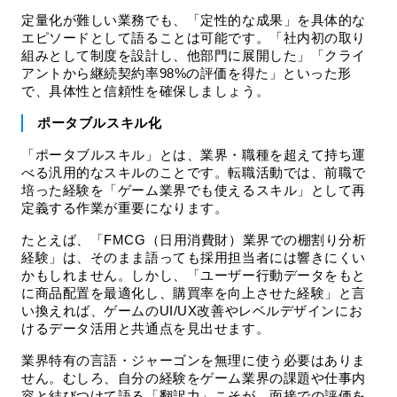
定量化が難しい業務でも、「定性的な成果」を具体的な
エピソードとして語ることは可能です。「社内初の取り
組みとして制度を設計し、他部門に展開した」「クライ
アントから継続契約率98%の評価を得た」といった形
で、具体性と信頼性を確保しましょう。
ポータブルスキル化
「ポータブルスキル」とは、業界・職種を超えて持ち運
べる汎用的なスキルのことです。転職活動では、前職で
培った経験を「ゲーム業界でも使えるスキル」として再
定義する作業が重要になります。
たとえば、「FMCG（日用消費財）業界での棚割り分析
経験」は、そのまま語っても採用担当者には響きにくい
かもしれません。しかし、「ユーザー行動データをもと
に商品配置を最適化し、購買率を向上させた経験」と言
い換えれば、ゲームのUI/UX改善やレベルデザインにお
けるデータ活用と共通点を見出せます。
業界特有の言語・ジャーゴンを無理に使う必要はありま
せん。むしろ、自分の経験をゲーム業界の課題や仕事内
容と結びつけて語る「翻訳力」こそが、面接での評価を