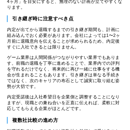
4ヶ月」を目安にすると、無理のない計画が立てやすくな
ります。
引き継ぎ時に注意すべき点
内定が出てから退職するまでの引き継ぎ期間も、計画に
組み込んでおく必要があります。会社によっては1〜2ヶ
月前に退職意向を伝えることが求められるため、内定後
すぐに入社できるとは限りません。
ゲーム業界は人間関係がつながりやすい業界でもありま
す。前職の退職を丁寧に進めることで、業界内での評判
を守れるだけでなく、将来的に再び一緒に仕事をする機
会が生まれることもあります。引き継ぎは単なる手続き
ではなく、次のキャリアの布石として誠実に取り組む姿
勢が大切です。
内定受諾後は入社希望日を企業側と調整することになり
ますが、現職との兼ね合いを正直に伝えれば、柔軟に対
応してもらえる企業がほとんどです。
複数社比較の進め方