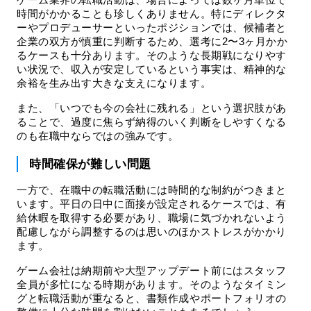
ゲーム業界の転職活動は、場合によっては数ヶ月単位で
時間がかかることも珍しくありません。特にディレクタ
ーやプロデューサーといったポジションでは、候補者と
企業の双方が慎重に判断するため、選考に2〜3ヶ月かか
るケースも十分あります。そのような長期戦になりやす
い状況で、収入が安定しているという事実は、精神的な
余裕を生み出す大きな支えになります。
また、「いつでも今の会社に残れる」という選択肢があ
ることで、過度に焦らず納得のいく判断をしやすくなる
のも在職中ならではの強みです。
時間確保が難しい問題
一方で、在職中の転職活動には時間的な制約がつきまと
います。平日の日中に面接が設定されるケースでは、有
給休暇を取得する必要があり、職場に気づかれないよう
配慮しながら調整するのは思いのほかストレスがかかり
ます。
ゲーム会社は納期前や大型アップデート前にはスタッフ
全員が多忙になる時期があります。そのようなタイミン
グと転職活動が重なると、書類作成やポートフォリオの