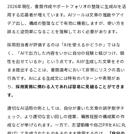
2026年現在、書類作成やポートフォリオの整理に生成AIを活
用する応募者が増えています。AIツールは文章の推敲やアイ
デア出し、構成の整理などで有効に機能しますが、使い方を
誤ると逆効果になることを理解しておく必要があります。
採用担当者が評価するのは「AIを使えるかどうか」ではな
く、「AIで出力した内容をいかに自分の経験と結びつけ、個
性を出せているか」という点です。AIが生成した文章をその
まま提出することは、書類選考において非常にリスクの高い
行為です。AIによる生成文には特有のパターンや表現があ
り、
採用実務に携わる人であれば容易に見破ることができま
す。
適切なAI活用の例としては、自分が書いた文章の誤字脱字チ
ェック、より適切な言い回しの提案、職務経歴の構成案の作
成などが挙げられます。一方で、志望動機や自己PRをAIに丸
投げして生成されたものをそのまま使用するのは、
「自分の