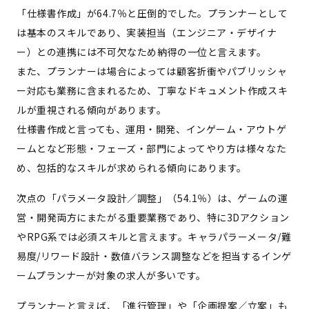
「仕様書作成」が64.7％と圧倒的でした。プランナーとして
は基本のスキルであり、実装担当（エンジニア・デザイナ
ー）との連携には不可欠なため納得の一位と言えます。
また、プランナーは場合によっては顧客折衝やパブリッシャ
ー対応も業務に含まれるため、丁寧なドキュメント作成スキ
ルが重視される傾向があります。
仕様書作成と言っても、運用・開発、インゲーム・アウトゲ
ームとなど形態・フェーズ・部門によってやり方は様々なた
め、包括的なスキルが求められる傾向にあります。
次点の「パラメータ設計／調整」（54.1％）は、ゲームの運
営・開発両方にまたがる重要業務であり、特に3Dアクション
やRPG系では必須スキルと言えます。キャラパラーメータ/難
易度/リワード設計・数値バランス調整などを担当するインゲ
ームプランナーが対象の求人が多いです。
プランナーと言えば、「進行管理」や「企画提案／立案」も